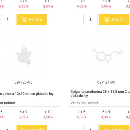
 5
6 > 9
> 10
1 > 5
6 > 9
>
4 €
2,80 €
2,65 €
4,06 €
3,86 €
3,
Añadir
Añadir
09-125-00
09-124-00
Colgante serotonina 28 x 11,5 mm 2 a
e paloma 12x10mm en plata de ley
plata de ley
or unidad
Venta por unidad.
 5
6 > 9
> 10
1 > 5
6 > 9
>
9 €
3,69 €
3,50 €
4,55 €
4,32 €
4,