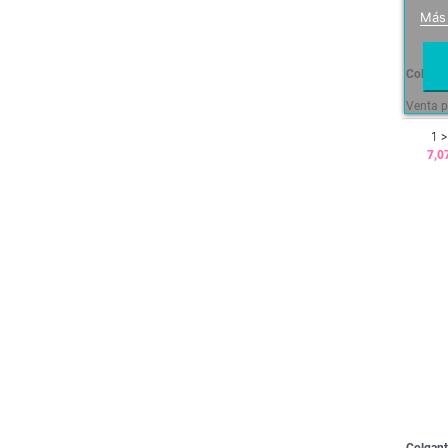
Más
Colgant
Venta p
1 >
7,0