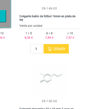
09-149-00
Colgante balón de fútbol 16mm en plata de
ley
Venta por unidad
 10
1 > 5
6 > 9
> 10
96 €
8,30 €
7,89 €
7,47 €
Añadir
09-130-00