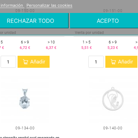
 información
Personalizar las cookies
09-150-00
09-151-00
RECHAZAR TODO
ACEPTO
e niña 18 mm en plata de ley
Colgante niño 18 mm en plata de ley
or unidad
Venta por unidad
 5
6 > 9
> 10
1 > 5
6 > 9
>
7 €
6,72 €
6,37 €
5,51 €
5,23 €
4,
Añadir
Añadir
09-134-00
09-140-00