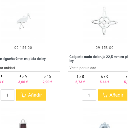
09-154-00
09-153-00
Colgante nudo de bruja 22,5 mm en pl
e cigueña 9mm en plata de ley
ley
or unidad
Venta por unidad
 5
6 > 9
> 10
1 > 5
6 > 9
>
3 €
3,06 €
2,90 €
5,73 €
5,44 €
5,
Añadir
Añadir