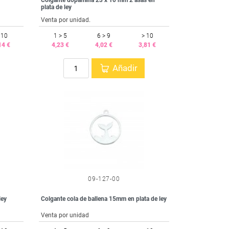
Colgante dopamina 23 x 10 mm 2 asas en
plata de ley
Venta por unidad.
 10
1 > 5
6 > 9
> 10
14 €
4,23 €
4,02 €
3,81 €
Añadir
09-127-00
ley
Colgante cola de ballena 15mm en plata de ley
Venta por unidad