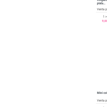
Colgant
plata...
Venta p
1 >
9,0
Mini co
Venta p