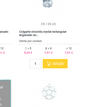
09-135-00
garzado
Colgante circonita crystal rectangular
engarzado en...
Venta por unidad.
 10
1 > 5
6 > 9
> 10
51 €
8,34 €
7,91 €
7,51 €
Añadir
ar
.
o.