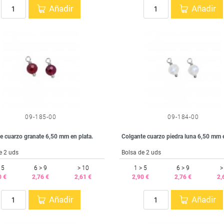
Añadir
Añadir
09-185-00
09-184-00
e cuarzo granate 6,50 mm en plata.
Colgante cuarzo piedra luna 6,50 mm e
e 2 uds
Bolsa de 2 uds
 5
6 > 9
> 10
1 > 5
6 > 9
>
0 €
2,76 €
2,61 €
2,90 €
2,76 €
2,
Añadir
Añadir