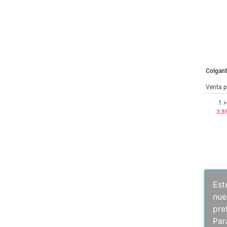
Colgan
Venta p
1 >
3,8
Est
nue
pre
Par