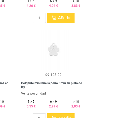
 10
1 > 5
6 > 9
> 10
65 €
4,26 €
4,04 €
3,83 €
Añadir
09-123-00
sas en
Colgante mini huella perro 9mm en plata de
ley
Venta por unidad
 10
1 > 5
6 > 9
> 10
09 €
3,15 €
2,99 €
2,83 €