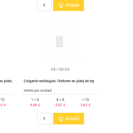
Añadir
09-155-00
n plata.
Colgante rectángulo 10x6mm en plata de ley
Venta por unidad
 10
1 > 5
6 > 9
> 10
61 €
4,08 €
3,87 €
3,67 €
Añadir