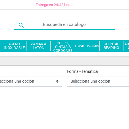
Entrega en 24/48 horas

CUERO,
O
ACERO
ZAMAK &
CUENTAS
AB
SWAROVSKI®
CINTAS &
INOXIDABLE
LATÓN
BEADING
CORDONES
Forma - Temática