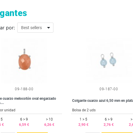
lgantes
ar por:
09-188-00
09-187-00
e cuarzo melocotón oval engarzado
Colgante cuarzo azul 6,50 mm en plata
...
or unidad
Bolsa de 2 uds
 5
6 > 9
> 10
1 > 5
6 > 9
>
5 €
6,59 €
6,26 €
2,90 €
2,76 €
2,