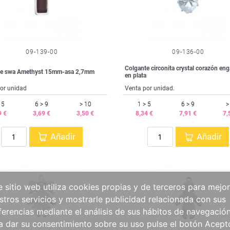
09-139-00
09-136-00
Colgante circonita crystal corazón en
te swa Amethyst 15mm-asa 2,7mm
en plata
or unidad
Venta por unidad.
 5
6 > 9
> 10
1 > 5
6 > 9
>
9 €
3,69 €
3,50 €
8,34 €
7,91 €
7,
Añadir
Añadir
e sitio web utiliza cookies propias y de terceros para mejor
stros servicios y mostrarle publicidad relacionada con sus
ferencias mediante el análisis de sus hábitos de navegación
a dar su consentimiento sobre su uso pulse el botón Acept