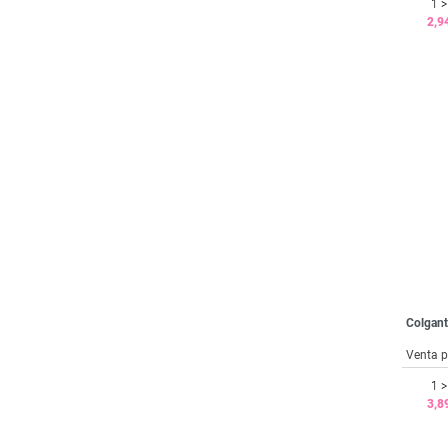
1 >
2,9
Colgant
Venta p
1 >
3,8