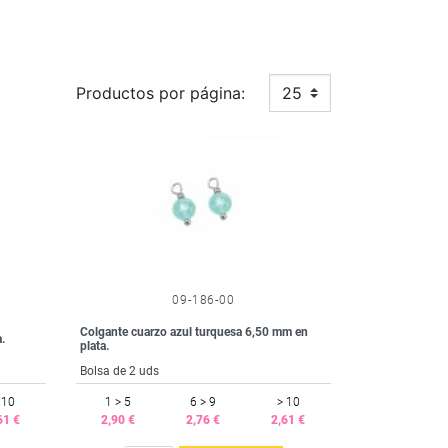
Productos por página:
25
09-186-00
Colgante cuarzo azul turquesa 6,50 mm en
.
plata.
Bolsa de 2 uds
 10
1 > 5
6 > 9
> 10
61 €
2,90 €
2,76 €
2,61 €