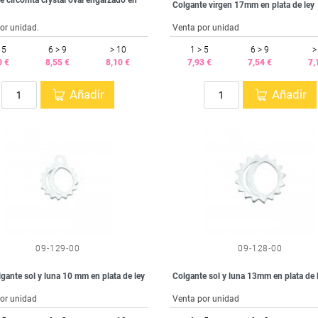
e circonita crystal oval engarzado en
Colgante virgen 17mm en plata de ley
or unidad.
Venta por unidad
 5
6 > 9
> 10
1 > 5
6 > 9
>
0 €
8,55 €
8,10 €
7,93 €
7,54 €
7,
Añadir
Añadir
09-129-00
09-128-00
lgante sol y luna 10 mm en plata de ley
Colgante sol y luna 13mm en plata de 
or unidad
Venta por unidad