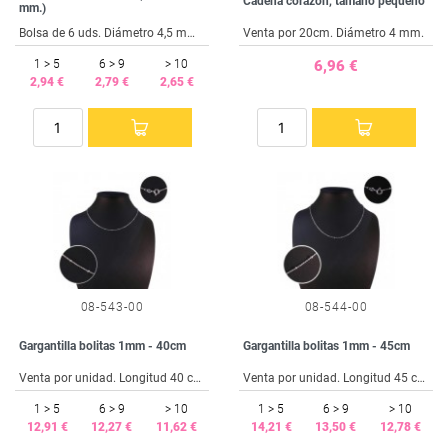
Cadena corazón, tamaño pequeño
mm.)
Bolsa de 6 uds. Diámetro 4,5 mm. Hilo 0,9 mm.
Venta por 20cm. Diámetro 4 mm.
1 > 5
6 > 9
> 10
6,96 €
2,94 €
2,79 €
2,65 €
08-543-00
08-544-00
Gargantilla bolitas 1mm - 40cm
Gargantilla bolitas 1mm - 45cm
Venta por unidad. Longitud 40 cm.
Venta por unidad. Longitud 45 cm.
1 > 5
6 > 9
> 10
1 > 5
6 > 9
> 10
12,91 €
12,27 €
11,62 €
14,21 €
13,50 €
12,78 €