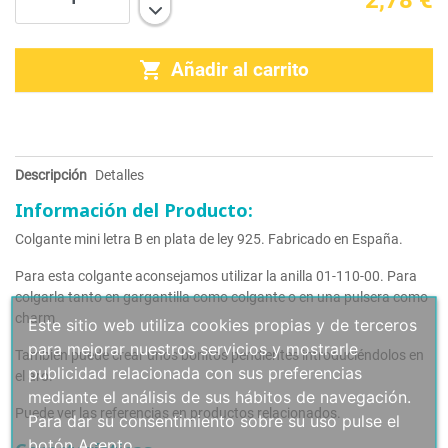

Añadir al carrito
Descripción
Detalles
Información del Producto:
Colgante mini letra B en plata de ley 925. Fabricado en España.
Para esta colgante aconsejamos utilizar la anilla 01-110-00. Para
colgarla tanto en gargantilla como colgante o en una pulsera como
charm.
Este sitio web utiliza cookies propias y de terceros
para mejorar nuestros servicios y mostrarle
También puede crear unos bonitos pendientes introduciéndolos en
publicidad relacionada con sus preferencias
el aro.
mediante el análisis de sus hábitos de navegación.
Puede ver las referencias en productos relacionados.
Para dar su consentimiento sobre su uso pulse el
botón Acepto.