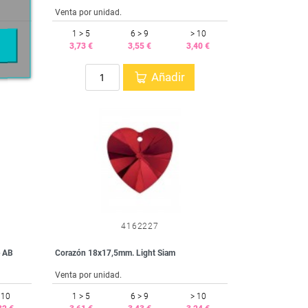
Venta por unidad.
 10
1 > 5
6 > 9
> 10
36 €
3,73 €
3,55 €
3,40 €
Añadir
4162227
e AB
Corazón 18x17,5mm. Light Siam
Venta por unidad.
 10
1 > 5
6 > 9
> 10