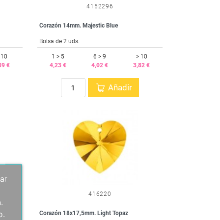
4152296
Corazón 14mm. Majestic Blue
Bolsa de 2 uds.
 10
1 > 5
6 > 9
> 10
39 €
4,23 €
4,02 €
3,82 €
Añadir
ar
416220
.
o.
Corazón 18x17,5mm. Light Topaz