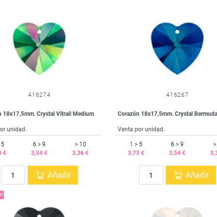
416274
416267
 18x17,5mm. Crystal Vitrail Medium
Corazón 18x17,5mm. Crystal Bermuda
or unidad.
Venta por unidad.
 5
6 > 9
> 10
1 > 5
6 > 9
>
3 €
3,54 €
3,36 €
3,73 €
3,54 €
3,
Añadir
Añadir
!