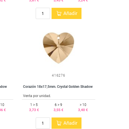
82 €
3,61 €
3,43 €
3,24 €
Añadir
416276
hadow
Corazón 18x17,5mm. Crystal Golden Shadow
Venta por unidad.
 10
1 > 5
6 > 9
> 10
36 €
3,73 €
3,55 €
3,40 €
Añadir