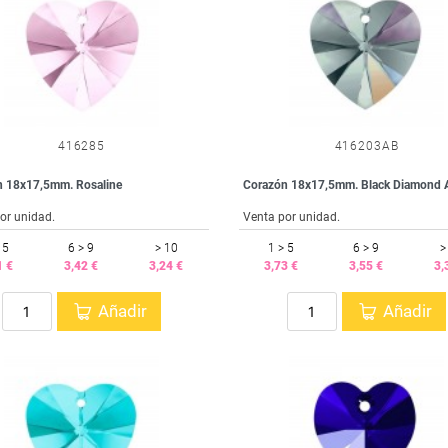
416285
416203AB
n 18x17,5mm. Rosaline
Corazón 18x17,5mm. Black Diamond 
or unidad.
Venta por unidad.
 5
6 > 9
> 10
1 > 5
6 > 9
>
1 €
3,42 €
3,24 €
3,73 €
3,55 €
3,
Añadir
Añadir