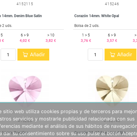
4152115
415246
 14mm. Denim Blue Satin
Corazón 14mm. White Opal
e 2 uds.
Bolsa de 2 uds.
 5
6 > 9
> 10
1 > 5
6 > 9
>
3 €
4,02 €
3,82 €
3,76 €
3,57 €
3,
Añadir
Añadir
e sitio web utiliza cookies propias y de terceros para mejor
stros servicios y mostrarle publicidad relacionada con sus
415285
4162140
ferencias mediante el análisis de sus hábitos de navegación
a dar su consentimiento sobre su uso pulse el botón Acept
n 14mm. Rosaline
Corazón 18x17,5mm. Light Silk