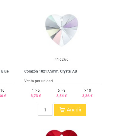
416260
 Blue
Corazón 18x17,5mm. Crystal AB
Venta por unidad.
 10
1 > 5
6 > 9
> 10
36 €
3,73 €
3,54 €
3,36 €
Añadir