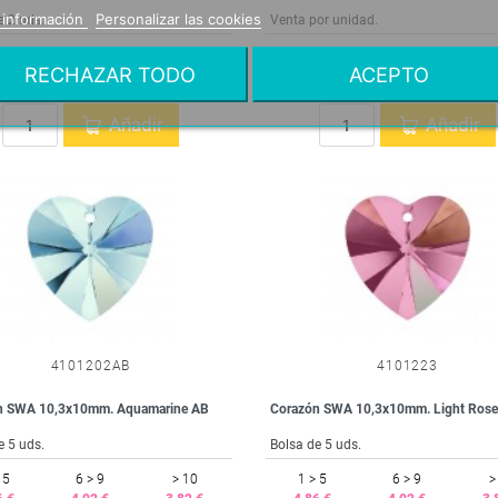
 información
Personalizar las cookies
e 2 uds.
Venta por unidad.
 5
6 > 9
> 10
1 > 5
6 > 9
>
RECHAZAR TODO
ACEPTO
6 €
3,57 €
3,39 €
3,73 €
3,54 €
3,
Añadir
Añadir
4101202AB
4101223
n SWA 10,3x10mm. Aquamarine AB
Corazón SWA 10,3x10mm. Light Ros
e 5 uds.
Bolsa de 5 uds.
 5
6 > 9
> 10
1 > 5
6 > 9
>