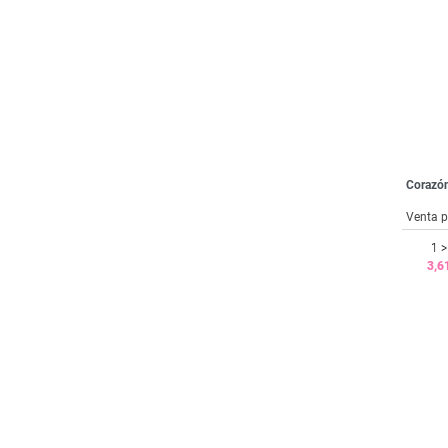
Corazó
Venta p
1 >
3,6