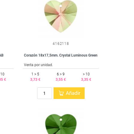
4162118
AB
Corazón 18x17,5mm. Crystal Luminous Green
Venta por unidad.
 10
1 > 5
6 > 9
> 10
35 €
3,73 €
3,55 €
3,35 €
Añadir