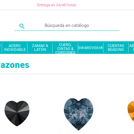
Entrega en 24/48 horas

CUERO,
O
ACERO
ZAMAK &
CUENTAS
AB
SWAROVSKI®
CINTAS &
INOXIDABLE
LATÓN
BEADING
CORDONES
razones