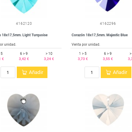
4162120
4162296
 18x17,5mm. Light Turquoise
Corazón 18x17,5mm. Majestic Blue
or unidad.
Venta por unidad.
 5
6 > 9
> 10
1 > 5
6 > 9
>
1 €
3,42 €
3,24 €
3,73 €
3,55 €
3,
Añadir
Añadir