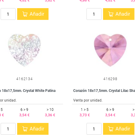
6 €
4,02 €
3,82 €
4,86 €
4,02 €
3,
Añadir
Añadir
4162134
416298
 18x17,5mm. Crystal White Patina
Corazón 18x17,5mm. Crystal Lilac S
or unidad.
Venta por unidad.
 5
6 > 9
> 10
1 > 5
6 > 9
>
3 €
3,54 €
3,36 €
3,73 €
3,54 €
3,
Añadir
Añadir