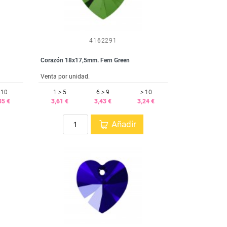
4162291
Corazón 18x17,5mm. Fern Green
Venta por unidad.
 10
1 > 5
6 > 9
> 10
35 €
3,61 €
3,43 €
3,24 €
Añadir