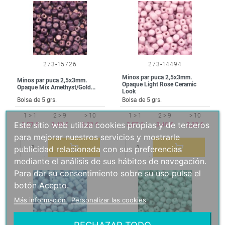
273-15726
273-14494
Minos par puca 2,5x3mm.
Minos par puca 2,5x3mm.
Opaque Light Rose Ceramic
Opaque Mix Amethyst/Gold...
Look
Bolsa de 5 grs.
Bolsa de 5 grs.
1 > 1
2 > 9
> 10
1 > 1
2 > 9
> 10
Este sitio web utiliza cookies propias y de terceros
3,57 €
3,40 €
3,22 €
3,57 €
3,40 €
3,22 €
para mejorar nuestros servicios y mostrarle
publicidad relacionada con sus preferencias
mediante el análisis de sus hábitos de navegación.
Para dar su consentimiento sobre su uso pulse el
botón Acepto.
Más información
Personalizar las cookies
RECHAZAR TODO