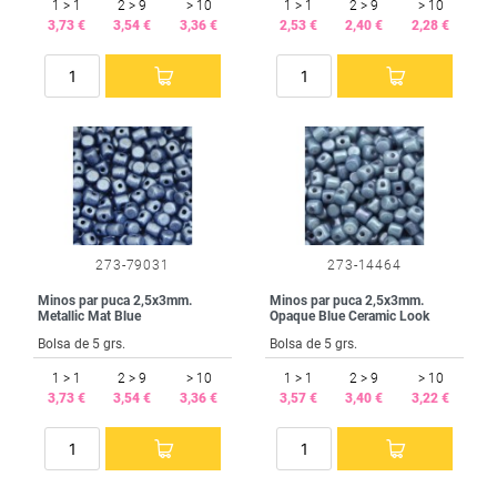
1 > 1
2 > 9
> 10
1 > 1
2 > 9
> 10
3,73 €
3,54 €
3,36 €
2,53 €
2,40 €
2,28 €
273-79031
273-14464
Minos par puca 2,5x3mm.
Minos par puca 2,5x3mm.
Metallic Mat Blue
Opaque Blue Ceramic Look
Bolsa de 5 grs.
Bolsa de 5 grs.
1 > 1
2 > 9
> 10
1 > 1
2 > 9
> 10
3,73 €
3,54 €
3,36 €
3,57 €
3,40 €
3,22 €