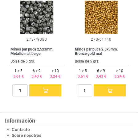
273-79080
273-01740
Minos par puca 2,5x3mm.
Minos par puca 2,5x3mm.
Metallic mat beige
Bronze gold mat
Bolsa de 5 grs.
Bolsa de 5 grs.
1 > 5
6 > 9
> 10
1 > 5
6 > 9
> 10
3,61 €
3,43 €
3,24 €
3,61 €
3,43 €
3,24 €
Información
Contacto
Sobre nosotros