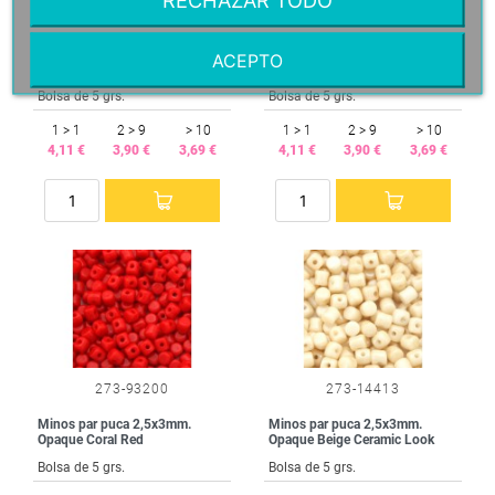
273-63030
273-63130
Minos par puca 2,5x3mm.
Minos par puca 2,5x3mm.
ACEPTO
Opaque Turquoise Blue
Opaque Turquoise Green
Bolsa de 5 grs.
Bolsa de 5 grs.
1 > 1
2 > 9
> 10
1 > 1
2 > 9
> 10
4,11 €
3,90 €
3,69 €
4,11 €
3,90 €
3,69 €
273-93200
273-14413
Minos par puca 2,5x3mm.
Minos par puca 2,5x3mm.
Opaque Coral Red
Opaque Beige Ceramic Look
Bolsa de 5 grs.
Bolsa de 5 grs.