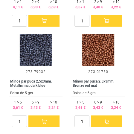
1 > 1
2 > 9
> 10
1 > 1
2 > 9
> 10
4,11 €
3,90 €
3,69 €
3,57 €
3,40 €
3,22 €
273-79032
273-01750
Minos par puca 2,5x3mm.
Minos par puca 2,5x3mm.
Metallic mat dark blue
Bronze red mat
Bolsa de 5 grs.
Bolsa de 5 grs.
1 > 5
6 > 9
> 10
1 > 5
6 > 9
> 10
3,61 €
3,43 €
3,24 €
3,61 €
3,43 €
3,24 €