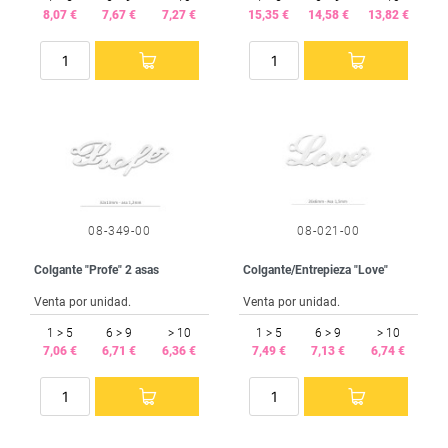
8,07 €
7,67 €
7,27 €
15,35 €
14,58 €
13,82 €
08-349-00
08-021-00
Colgante "Profe" 2 asas
Colgante/Entrepieza "Love"
Venta por unidad.
Venta por unidad.
1 > 5
6 > 9
> 10
1 > 5
6 > 9
> 10
7,06 €
6,71 €
6,36 €
7,49 €
7,13 €
6,74 €