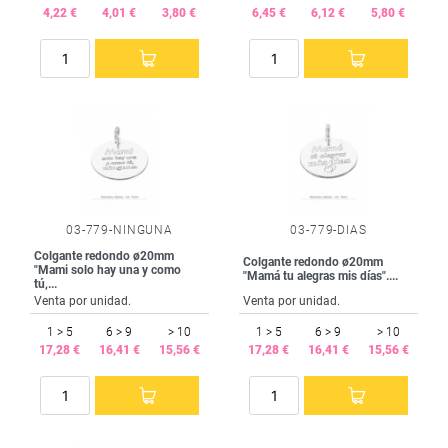
4,22 €
4,01 €
3,80 €
6,45 €
6,12 €
5,80 €
03-779-NINGUNA
03-779-DIAS
Colgante redondo ø20mm
Colgante redondo ø20mm
"Mami solo hay una y como
"Mamá tu alegras mis días"....
tú,...
Venta por unidad.
Venta por unidad.
1 > 5
6 > 9
> 10
1 > 5
6 > 9
> 10
17,28 €
16,41 €
15,56 €
17,28 €
16,41 €
15,56 €