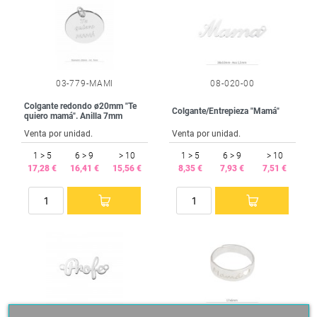
03-779-MAMI
08-020-00
Colgante redondo ø20mm "Te
Colgante/Entrepieza "Mamá"
quiero mamá". Anilla 7mm
Venta por unidad.
Venta por unidad.
1 > 5
6 > 9
> 10
1 > 5
6 > 9
> 10
17,28 €
16,41 €
15,56 €
8,35 €
7,93 €
7,51 €