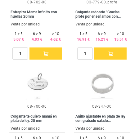
08-702-00
03-779-00.profe
Entrepiza Mama infinito con
Colgante redondo "Gracias
huellas 20mm
profe por enseñarnos con...
Venta por unidad
Venta por unidad.
1 > 5
6 > 9
> 10
1 > 5
6 > 9
> 10
5,07 €
4,83 €
4,62 €
16,91 €
16,21 €
15,51 €
08-700-00
08-347-00
Colgante te quiero mamá en
Anillo ajustable en plata de ley
plata de ley. 20 mm
con grabado calado...
Venta por unidad
Venta por unidad.
1 > 5
6 > 9
> 10
1 > 5
6 > 9
> 10