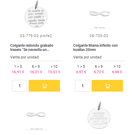
03-779-00.profe2
08-703-00
Colgante redondo grabado
Colgante Mama infinito con
trasero "Se necesita un...
huellas 20mm
Venta por unidad.
Venta por unidad
1 > 5
6 > 9
> 10
1 > 5
6 > 9
> 10
16,91 €
16,21 €
15,51 €
4,97 €
4,72 €
4,48 €