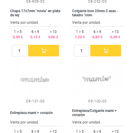
08-909-00
08-252-00
Chapa 17x7mm "novia" en plata
Colgante love 33mm 2 asas -
de ley
taladro 1mm
Venta por unidad.
Venta por unidad.
1 > 5
6 > 9
> 10
1 > 5
6 > 9
> 10
5,40 €
5,13 €
4,86 €
7,20 €
6,83 €
6,48 €
09-101-00
09-100-00
Entrepieza/Colgante mami +
Entrepieza mami + corazón
corazón
Venta por unidad.
Venta por unidad.
1 > 5
6 > 9
> 10
1 > 5
6 > 9
> 10