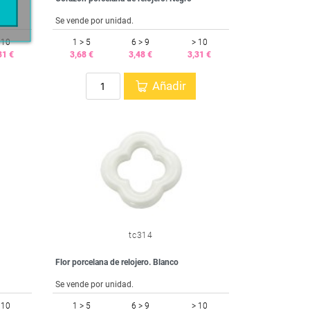
Se vende por unidad.
 10
1 > 5
6 > 9
> 10
31 €
3,68 €
3,48 €
3,31 €
Añadir
tc314
Flor porcelana de relojero. Blanco
Se vende por unidad.
 10
1 > 5
6 > 9
> 10