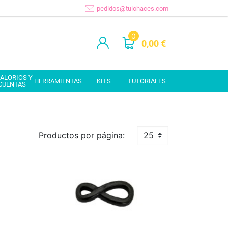
pedidos@tulohaces.com
0
0,00 €
ALORIOS Y
HERRAMIENTAS
KITS
TUTORIALES
CUENTAS
Productos por página:
25