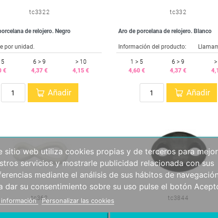
tc3322
tc332
porcelana de relojero. Negro
Aro de porcelana de relojero. Blanco
e por unidad.
 5
6 > 9
> 10
1 > 5
6 > 9
>
0 €
4,37 €
4,15 €
4,60 €
4,37 €
4,
Añadir
Añadir
e sitio web utiliza cookies propias y de terceros para mejor
stros servicios y mostrarle publicidad relacionada con sus
ferencias mediante el análisis de sus hábitos de navegación
a dar su consentimiento sobre su uso pulse el botón Acept
tc362
tc3844
 información
Personalizar las cookies
 porcelana de relojero. Blanco
Calabrote porcelana de relojero. Negro