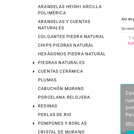
ARANDELAS HEISHI ARCILLA
POLIMÉRICA
Aro de 
ARANDELAS Y CUENTAS
NATURALES
Se vend
COLGANTES PIEDRA NATURAL
1 >
4,6
CHIPS PIEDRAS NATURAL
HEXÁGONOS PIEDRA NATURAL
PIEDRAS NATURALES
CUENTAS CERÁMICA
PLUMAS
CABUCHÓN MURANO
Est
PORCELANA RELOJERA
nue
RESINAS
pre
Par
PERLAS DE RIO
Más
POMPONES Y BORLAS
CRISTAL DE MURANO
Infinito