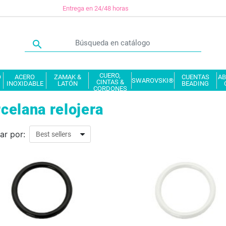
Entrega en 24/48 horas

CUERO,
O
ACERO
ZAMAK &
CUENTAS
AB
SWAROVSKI®
CINTAS &
INOXIDABLE
LATÓN
BEADING
CORDONES
celana relojera
ar por: