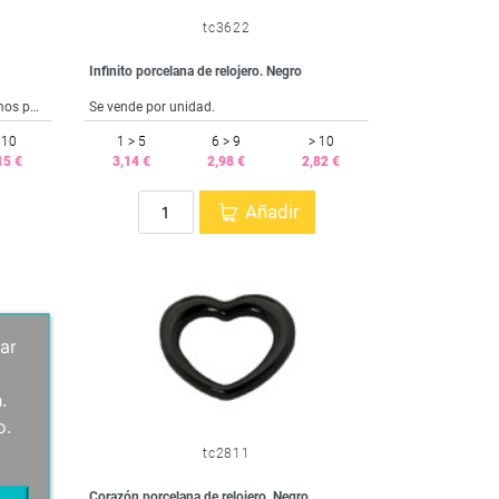
tc3622
Infinito porcelana de relojero. Negro
Información del producto: Llamamos porcelana de relojero a este tipo de entrepiezas y colgantes debido a su resistencia. Es un tipo de porcelana prácticamente indestructible muy utilizado en las correas de los relojes de alta gama. Cada bolsa contiene una unidad y el tamaño es de 20x16 mm.
Se vende por unidad.
 10
1 > 5
6 > 9
> 10
15 €
3,14 €
2,98 €
2,82 €
Añadir
ar
.
o.
tc2811
Corazón porcelana de relojero. Negro