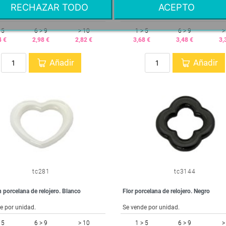
RECHAZAR TODO
ACEPTO
Información del producto: Llamamos porcelana de relojero a este tipo de entrepiezas debido a su resistencia. Es un tipo de porcelana prácticamente indestructible muy utilizado en las correas de los relojes de alta gama. Cada bolsa contiene una unidad y el tamaño es de 14 x 6.5 mm.
Se vende por unidad.
 5
6 > 9
> 10
1 > 5
6 > 9
>
4 €
2,98 €
2,82 €
3,68 €
3,48 €
3,
Añadir
Añadir
tc281
tc3144
 porcelana de relojero. Blanco
Flor porcelana de relojero. Negro
e por unidad.
Se vende por unidad.
 5
6 > 9
> 10
1 > 5
6 > 9
>