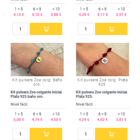
1 > 5
6 > 9
> 10
1 > 5
6 > 9
> 10
4,15 €
4,10 €
3,88 €
4,39 €
4,17 €
3,97 €
Kit pulsera Zoe colg. Baño
Kit pulsera Zoe colg. Plata
oro.
925.
Kit pulsera Zoe colgante inicial.
Kit pulsera Zoe colgante inicial.
Plata 925 baño oro.
Plata 925.
Nivel fácil.
Nivel fácil.
1 > 5
6 > 9
> 10
1 > 5
6 > 9
> 10
5,00 €
4,74 €
4,50 €
4,24 €
4,02 €
3,81 €