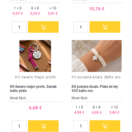
1 > 5
6 > 9
> 10
10,76 €
5,57 €
5,29 €
5,01 €
Kit llavero mejor profe
Kit pulsera Anaís. Baño oro.
Kit llavero mejor profe. Zamak
Kit pulsera Anaís. Plata de ley
baño plata
925 baño oro.
Nivel fácil.
Nivel fácil.
6,68 €
1 > 5
6 > 9
> 10
4,99 €
4,05 €
3,84 €