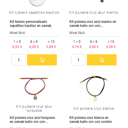
Kit Llavero zapatitos bautizo
Kit pulsera cruz azul marino
Kit llavero personalizado
Kit pulsera cruz azul marino en
zapatitos bautizo en zamak.
zamak baño oro con...
Nivel fácil.
Nivel fácil.
1 > 5
6 > 9
> 10
1 > 5
6 > 9
> 10
6,53 €
6,20 €
5,88 €
4,74 €
4,50 €
4,28 €
Kit pulsera cruz azul
Kit pulsera cruz blanca
turquesa
Kit pulsera cruz azul turquesa
Kit pulsera cruz blanca en
en zamak baño oro con...
zamak baño oro con cordón