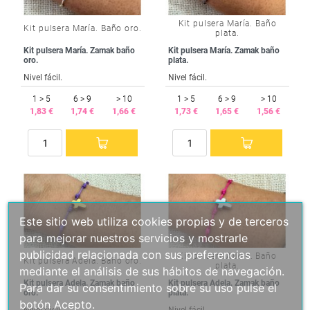
Kit pulsera María. Baño
Kit pulsera María. Baño oro.
plata.
Kit pulsera María. Zamak baño
Kit pulsera María. Zamak baño
oro.
plata.
Nivel fácil.
Nivel fácil.
1 > 5
6 > 9
> 10
1 > 5
6 > 9
> 10
1,83 €
1,74 €
1,66 €
1,73 €
1,65 €
1,56 €
Este sitio web utiliza cookies propias y de terceros
para mejorar nuestros servicios y mostrarle
publicidad relacionada con sus preferencias
Kit pulsera Adela. Baño
Kit pulsera Adela. Baño oro.
plata.
mediante el análisis de sus hábitos de navegación.
Kit pulsera Adela. Zamak baño
Kit pulsera Adela. Zamak baño
Para dar su consentimiento sobre su uso pulse el
oro.
plata.
botón Acepto.
Nivel fácil.
Nivel fácil.