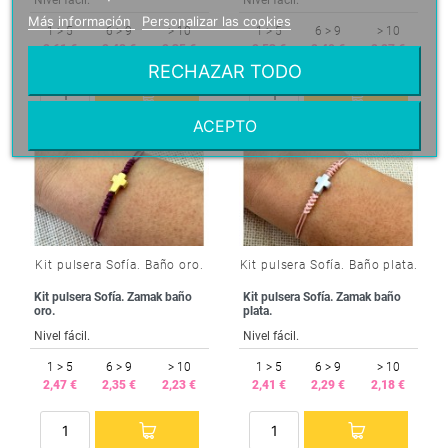
Más información
Personalizar las cookies
1 > 5
6 > 9
> 10
1 > 5
6 > 9
> 10
2,61 €
2,48 €
2,35 €
2,53 €
2,40 €
2,27 €
RECHAZAR TODO
ACEPTO
Kit pulsera Sofía. Baño oro.
Kit pulsera Sofía. Baño plata.
Kit pulsera Sofía. Zamak baño
Kit pulsera Sofía. Zamak baño
oro.
plata.
Nivel fácil.
Nivel fácil.
1 > 5
6 > 9
> 10
1 > 5
6 > 9
> 10
2,47 €
2,35 €
2,23 €
2,41 €
2,29 €
2,18 €