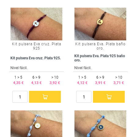
Kit pulsera Eva cruz. Plata
Kit pulsera Eva. Plata baño
925
oro.
Kit pulsera Eva. Plata 925 baño
Kit pulsera Eva cruz. Plata 925.
oro.
Nivel fácil.
Nivel fácil.
1 > 5
6 > 9
> 10
1 > 5
6 > 9
> 10
4,35 €
4,13 €
3,92 €
4,12 €
3,91 €
3,71 €