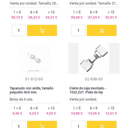
Venta por unidad. Tamaño 20 mm.
Venta por unidad. Tamaño 31,5x11 mm.
1 > 5
6 > 9
> 10
1 > 5
6 > 9
> 10
38,13 €
36,22 €
34,31 €
28,68 €
27,24 €
25,81 €
01-312-00
02-938-00
Tapanudo con anilla, tamaño
Cierre de caja montado -
pequeño 8x4 mm.
10x2,2x7. Plata de ley
Bolsa de 4 uds.
Venta por unidad.
1 > 5
6 > 9
> 10
1 > 5
6 > 9
> 10
4,46 €
4,24 €
4,02 €
14,80 €
14,06 €
13,31 €