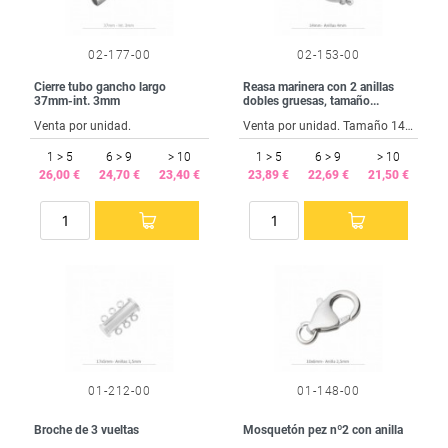
02-177-00
02-153-00
Cierre tubo gancho largo
Reasa marinera con 2 anillas
37mm-int. 3mm
dobles gruesas, tamaño...
Venta por unidad.
Venta por unidad. Tamaño 14 mm.
1 > 5
6 > 9
> 10
1 > 5
6 > 9
> 10
26,00 €
24,70 €
23,40 €
23,89 €
22,69 €
21,50 €
01-212-00
01-148-00
Broche de 3 vueltas
Mosquetón pez nº2 con anilla