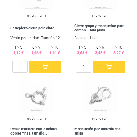
03-062-00
01-795-00
Cierre grapa y mosquetón para
Entrepieza cierre para cinta
cordón 1 mm plata.
Venta por unidad. Tamaño 12x9 mm. Cinta de 10 mm.
Bolsa de 1 uds.
1 > 5
6 > 9
> 10
1 > 5
6 > 9
> 10
1,12 €
1,06 €
1,01 €
3,63 €
3,45 €
3,27 €
02-358-00
02-191-00
Reasa marinera con 2 anillas
Mosquetón pez fantasía con
dobles finas, tamaño...
anilla