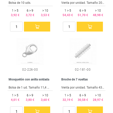
Bolsa de 10 uds.
Venta por unidad. Tamaño 20 mm. Casquilla 8,5x7 mm.
1 > 5
6 > 9
> 10
1 > 5
6 > 9
> 10
3,92 €
3,72 €
3,53 €
54,43 €
51,70 €
48,98 €
02-226-00
02-181-00
Mosquetón con anilla soldada
Broche de 7 vueltas
Bolsa de 1 ud. Tamaño 11,4 mm. Anilla 2 mm.
Venta por unidad. Tamaño 43x11,8 mm.
1 > 5
6 > 9
> 10
1 > 5
6 > 9
> 10
4,01 €
3,80 €
3,60 €
32,19 €
30,58 €
28,97 €