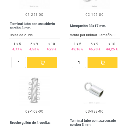
01-251-00
02-195-00
Terminal tubo con asa abierto
Mosquetón 33x17 mm.
cordón 3 mm.
Bolsa de 2 uds.
Venta por unidad. Tamaño 33x17 mm.
1 > 5
6 > 9
> 10
1 > 5
6 > 9
> 10
4,77 €
4,53 €
4,29 €
49,16 €
46,70 €
44,25 €
09-108-00
03-988-00
Terminal tubo con asa cerrado
Broche gallón de 4 vueltas
cordón 3 mm.