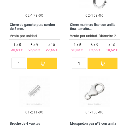
02-178-00
02-158-00
Cierre de gancho para cordón
Cierre marinero liso con anilla
de 5 mm.
fina, tamaño...
Venta por unidad.
Venta por unidad. Diámetro 22 mm. Barra 40 mm.
1 > 5
6 > 9
> 10
1 > 5
6 > 9
> 10
30,51 €
28,98 €
27,46 €
20,58 €
19,55 €
18,52 €
01-211-00
01-150-00
Broche de 4 vueltas
Mosquetón pez nº3 con anilla