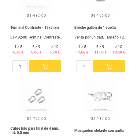
01-482-00
09-106-00
Terminal Contraste - 13x5mm
Broche gallón de 1 vuelta
01-482-00 Terminal Contraste - 13x5mm (10 Unidades)
Venta por unidad. Tamaño 12x6 mm.
1 > 5
6 > 9
> 10
1 > 5
6 > 9
> 10
6,38 €
6,06 €
5,74 €
11,66 €
11,08 €
10,50 €
02-792-00
02-187-00
Cubre hilo para final de 4 mm.
Mosquetón elefante con anilla
Int. 0,5 mm