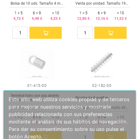
Bolsa de 10 uds. Tamaño 4 mm. Interior 0,5 mm.
Venta por unidad. Tamaño 19x9 mm.
1 > 5
6 > 9
> 10
1 > 5
6 > 9
> 10
4,72 €
4,48 €
4,25 €
12,80 €
12,16 €
11,52 €
01-415-00
02-182-00
Terminal tubo con asa abierto
Broche de 8 vueltas
Este sitio web utiliza cookies propias y de terceros
cordón 4 mm.
para mejorar nuestros servicios y mostrarle
Bolsa de 2 uds.
Venta por unidad. Tamaño 49x4,5 mm.
publicidad relacionada con sus preferencias
1 > 5
6 > 9
> 10
1 > 5
6 > 9
> 10
mediante el análisis de sus hábitos de navegación.
5,74 €
5,45 €
5,16 €
37,43 €
35,55 €
33,68 €
Para dar su consentimiento sobre su uso pulse el
botón Acepto.