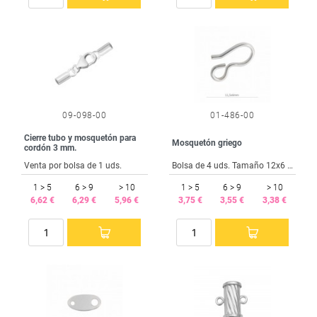
09-098-00
01-486-00
Cierre tubo y mosquetón para
Mosquetón griego
cordón 3 mm.
Venta por bolsa de 1 uds.
Bolsa de 4 uds. Tamaño 12x6 mm.
1 > 5
6 > 9
> 10
1 > 5
6 > 9
> 10
6,62 €
6,29 €
5,96 €
3,75 €
3,55 €
3,38 €