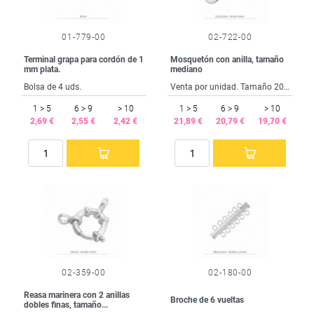
01-779-00
02-722-00
Terminal grapa para cordón de 1
Mosquetón con anilla, tamaño
mm plata.
mediano
Bolsa de 4 uds.
Venta por unidad. Tamaño 20 mm.
1 > 5
6 > 9
> 10
1 > 5
6 > 9
> 10
2,69 €
2,55 €
2,42 €
21,89 €
20,79 €
19,70 €
02-359-00
02-180-00
Reasa marinera con 2 anillas
Broche de 6 vueltas
dobles finas, tamaño...