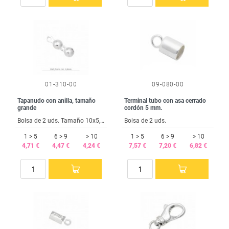
01-310-00
09-080-00
Tapanudo con anilla, tamaño
Terminal tubo con asa cerrado
grande
cordón 5 mm.
Bolsa de 2 uds. Tamaño 10x5,5mm. Anilla 1,8 mm.
Bolsa de 2 uds.
1 > 5
6 > 9
> 10
1 > 5
6 > 9
> 10
4,71 €
4,47 €
4,24 €
7,57 €
7,20 €
6,82 €