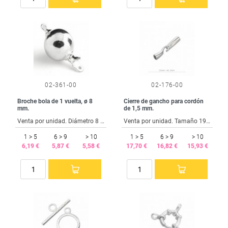
02-361-00
02-176-00
Broche bola de 1 vuelta, ø 8
Cierre de gancho para cordón
mm.
de 1,5 mm.
Venta por unidad. Diámetro 8 mm.
Venta por unidad. Tamaño 19x7 mm. Taladro 2,4 mm. Cordón de 1,5 mm.
1 > 5
6 > 9
> 10
1 > 5
6 > 9
> 10
6,19 €
5,87 €
5,58 €
17,70 €
16,82 €
15,93 €