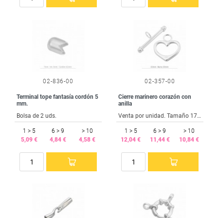
02-836-00
02-357-00
Terminal tope fantasía cordón 5
Cierre marinero corazón con
mm.
anilla
Bolsa de 2 uds.
Venta por unidad. Tamaño 17x15 mm. Barra 25 mm. Anilla 3 mm.
1 > 5
6 > 9
> 10
1 > 5
6 > 9
> 10
5,09 €
4,84 €
4,58 €
12,04 €
11,44 €
10,84 €