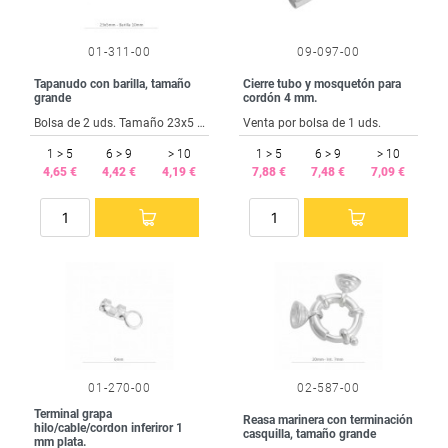
01-311-00
09-097-00
Tapanudo con barilla, tamaño
Cierre tubo y mosquetón para
grande
cordón 4 mm.
Bolsa de 2 uds. Tamaño 23x5 mm. Barilla 10 mm.
Venta por bolsa de 1 uds.
1 > 5
6 > 9
> 10
1 > 5
6 > 9
> 10
4,65 €
4,42 €
4,19 €
7,88 €
7,48 €
7,09 €
01-270-00
02-587-00
Terminal grapa
Reasa marinera con terminación
hilo/cable/cordon inferiror 1
casquilla, tamaño grande
mm plata.