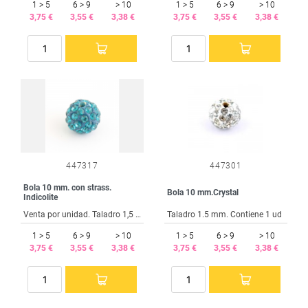
1 > 5
6 > 9
> 10
1 > 5
6 > 9
> 10
3,75 €
3,55 €
3,38 €
3,75 €
3,55 €
3,38 €
447317
447301
Bola 10 mm. con strass.
Bola 10 mm.Crystal
Indicolite
Venta por unidad. Taladro 1,5 mm.
Taladro 1.5 mm. Contiene 1 ud
1 > 5
6 > 9
> 10
1 > 5
6 > 9
> 10
3,75 €
3,55 €
3,38 €
3,75 €
3,55 €
3,38 €