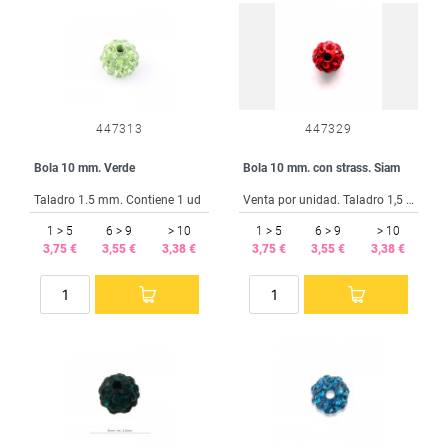
447313
447329
Bola 10 mm. Verde
Bola 10 mm. con strass. Siam
Taladro 1.5 mm. Contiene 1 ud
Venta por unidad. Taladro 1,5 mm.
1 > 5
6 > 9
> 10
1 > 5
6 > 9
> 10
3,75 €
3,55 €
3,38 €
3,75 €
3,55 €
3,38 €