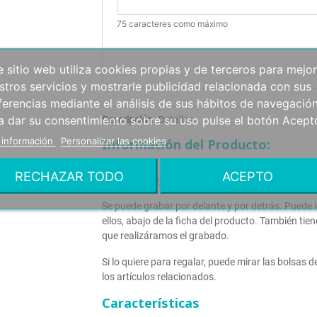
75 caracteres como máximo
e sitio web utiliza cookies propias y de terceros para mejor
stros servicios y mostrarle publicidad relacionada con sus
ferencias mediante el análisis de sus hábitos de navegación
a dar su consentimiento sobre su uso pulse el botón Acept
Descripción
Detalles
 información
Personalizar las cookies
Información del Producto:
Pulsera para grabar en acero inoxidable dorado 
RECHAZAR TODO
ACEPTO
flexible y se ajusta a todos los tamaños.
Se puede grabar por delante y por detrás. Puede 
ellos, abajo de la ficha del producto. También tien
que realizáramos el grabado.
Si lo quiere para regalar, puede mirar las bolsas 
los artículos relacionados.
Características