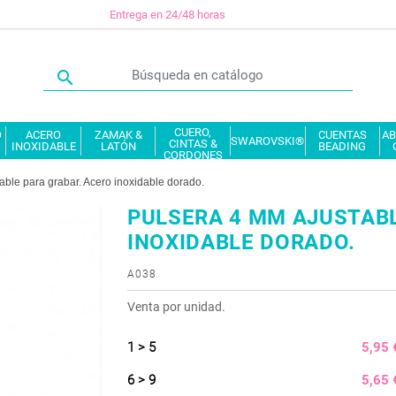
Entrega en 24/48 horas

CUERO,
O
ACERO
ZAMAK &
CUENTAS
AB
SWAROVSKI®
CINTAS &
INOXIDABLE
LATÓN
BEADING
CORDONES
able para grabar. Acero inoxidable dorado.
PULSERA 4 MM AJUSTABL
INOXIDABLE DORADO.
A038
Venta por unidad.
1 > 5
5,95 
6 > 9
5,65 