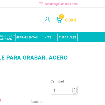
pedidos@tulohaces.com
0
0,00 €
ALORIOS Y
HERRAMIENTAS
KITS
TUTORIALES
CUENTAS
E PARA GRABAR. ACERO
Cantidad
€
€
Grabado