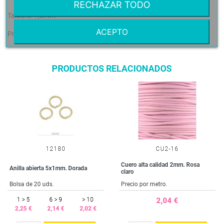
RECHAZAR TODO
Taladro: 1,8mm
ACEPTO
Precio: El precio es por bolsa de 1 unidad
PRODUCTOS RELACIONADOS
12180
CU2-16
Cuero alta calidad 2mm. Rosa
Anilla abierta 5x1mm. Dorada
claro
Bolsa de 20 uds.
Precio por metro.
1 > 5
6 > 9
> 10
2,04 €
2,25 €
2,14 €
2,02 €