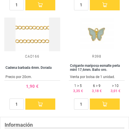
CAD166
R398
Colgante mariposa esmalte perla
Cadena barbada 4mm. Dorada
mint 17,6mm. Baño oro.
Precio por 20cm.
Venta por bolsa de 1 unidad.
1,90 €
1 > 5
6 > 9
> 10
3,35 €
3,18 €
3,01 €
Información