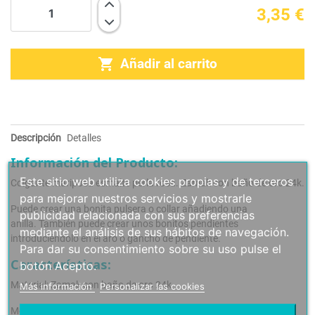
3,35 €

Añadir al carrito
Descripción
Detalles
Información del Producto:
Este sitio web utiliza cookies propias y de terceros
Colgante mariposa esmalte perla rosa. Zamak con baño de oro 24k.
para mejorar nuestros servicios y mostrarle
Puede crear una bonita pulsera o collar añadiendo una
publicidad relacionada con sus preferencias
anilla.
También puede crear unos bonitos pendientes
mediante el análisis de sus hábitos de navegación.
introduciéndolo en el aro o gancho de pendiente.
Para dar su consentimiento sobre su uso pulse el
Características:
botón Acepto.
Material: Zamak con baño de oro 24k
Más información
Personalizar las cookies
Medida: 17,6x14,1mm