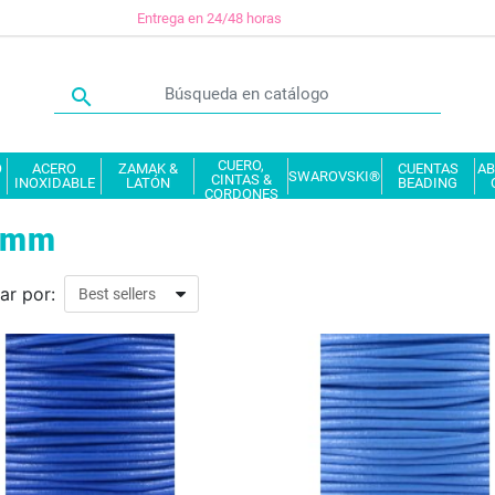
Entrega en 24/48 horas

CUERO,
O
ACERO
ZAMAK &
CUENTAS
AB
SWAROVSKI®
CINTAS &
INOXIDABLE
LATÓN
BEADING
CORDONES
5mm
ar por: