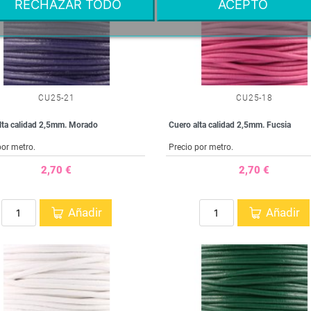
RECHAZAR TODO
ACEPTO
CU25-21
CU25-18
lta calidad 2,5mm. Morado
Cuero alta calidad 2,5mm. Fucsia
por metro.
Precio por metro.
2,70 €
2,70 €
Añadir
Añadir