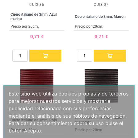
CUI3-36
CUI3-07
Cuero italiano de 3mm. Azul
Cuero italiano de 3mm. Marrón
marino
Precio por 20cm.
Precio por 20cm.
0,71 €
0,71 €
Este sitio web utiliza cookies propias y de terceros
para mejorar nuestros servicios y mostrarle
publicidad relacionada con sus preferencias
CUI3-13
CUI3-08
mediante el análisis de sus hábitos de navegación.
Cuero italiano de 3mm. Marrón
Cuero italiano de 3mm. Rojo
Para dar su consentimiento sobre su uso pulse el
chocolate
botón Acepto.
Precio por 20cm.
Precio por 20cm.